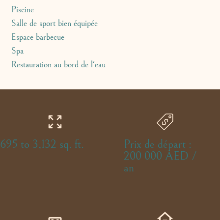
Piscine
Salle de sport bien équipée
Espace barbecue
Spa
Restauration au bord de l'eau
695 to 3,132 sq. ft.
Prix de départ :
200 000 AED /
an