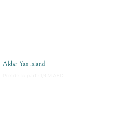
Aldar Yas Island
Prix de départ : 1,9 M AED
1 à 3 chambres
Sur plan
DETAILS